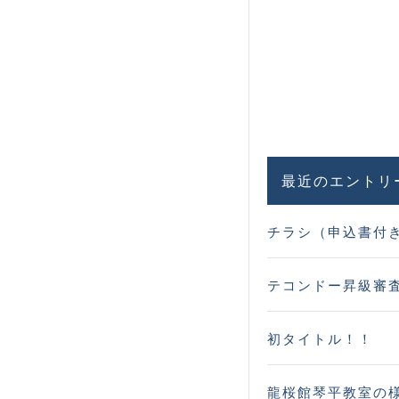
最近のエントリ
チラシ（申込書付
テコンドー昇級審
初タイトル！！
龍桜館琴平教室の