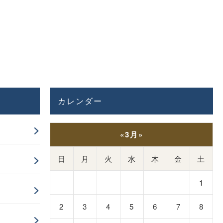
カレンダー
«
3月
»
日
月
火
水
木
金
土
1
2
3
4
5
6
7
8