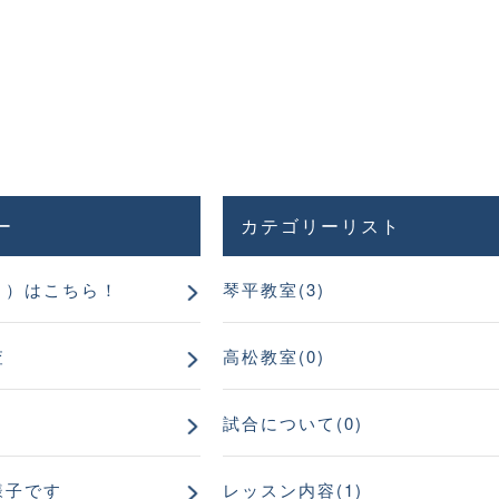
ー
カテゴリーリスト
き）はこちら！
琴平教室(3)
査
高松教室(0)
試合について(0)
様子です
レッスン内容(1)